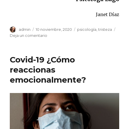
Janet Díaz
Autor
Publicado
Categorías
admin
10 noviembre, 2020
psicología
,
tristeza
el
en
Deja un comentario
¿Tristeza
o
trastorno
Covid-19 ¿Cómo
depresivo?
reaccionas
emocionalmente?