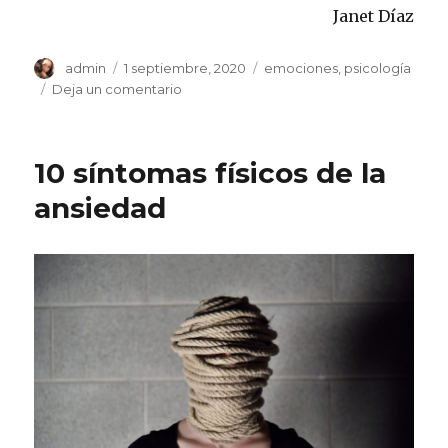
Janet Díaz
Autor
Publicado
Categorías
admin
1 septiembre, 2020
emociones
,
psicología
el
en
Deja un comentario
Covid-
19
¿Cómo
10 síntomas físicos de la
reaccionas
emocionalmente?
ansiedad