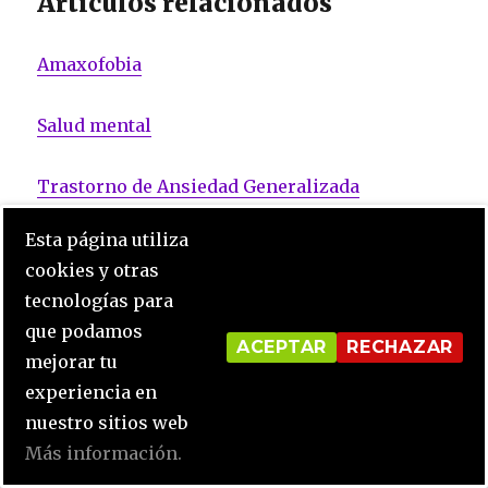
Artículos relacionados
Amaxofobia
Salud mental
Trastorno de Ansiedad Generalizada
Esta página utiliza
Trastorno Bipolar
cookies y otras
tecnologías para
que podamos
Bibliografía
ACEPTAR
RECHAZAR
mejorar tu
experiencia en
Psicología y mente
nuestro sitios web
Más información.
Psicóloga Lugo