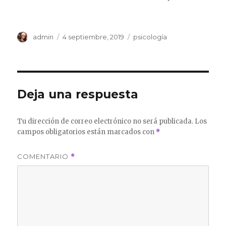
Autor
Publicado
Categorías
admin
4 septiembre, 2019
psicología
el
Deja una respuesta
Tu dirección de correo electrónico no será publicada.
Los
campos obligatorios están marcados con
*
COMENTARIO
*