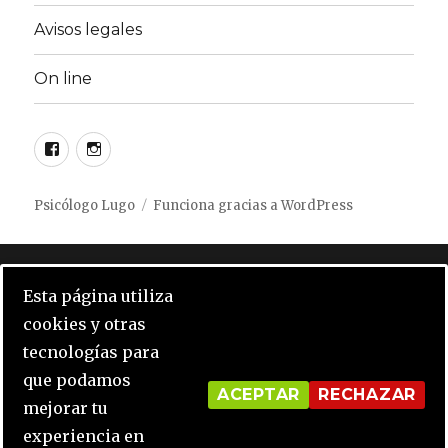
Avisos legales
On line
Facebook
instagram
Psicólogo Lugo
Funciona gracias a WordPress
Notice
: Undefined index: opcion_cookie in
Esta página utiliza
/home/psicol31/public_html/wp-
cookies y otras
content/plugins/click-datos-lopd/public/class-
tecnologías para
cdlopd-public.php
on line
416
que podamos
ACEPTAR
RECHAZAR
mejorar tu
Notice
: Undefined variable: input_porcentaje in
experiencia en