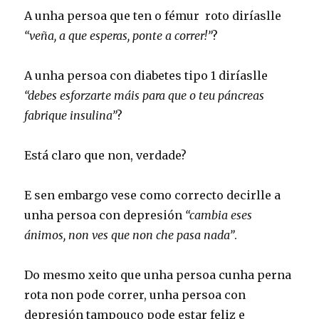
A unha persoa que ten o fémur roto diríaslle
“veña, a que esperas, ponte a correr!”
?
A unha persoa con diabetes tipo 1 diríaslle
“debes esforzarte máis para que o teu páncreas
fabrique insulina”
?
Está claro que non, verdade?
E sen embargo vese como correcto decirlle a
unha persoa con depresión
“cambia eses
ánimos, non ves que non che pasa nada”
.
Do mesmo xeito que unha persoa cunha perna
rota non pode correr, unha persoa con
depresión tampouco pode estar feliz e