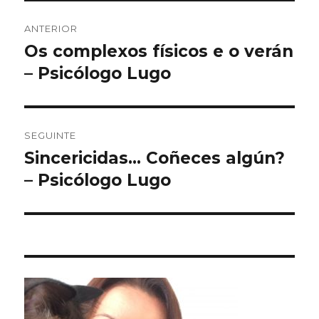
Navegación
ANTERIOR
de
Os complexos físicos e o verán
Artigo
anterior:
– Psicólogo Lugo
entradas
SEGUINTE
Sincericidas… Coñeces algún?
Artigo
Seguinte:
– Psicólogo Lugo