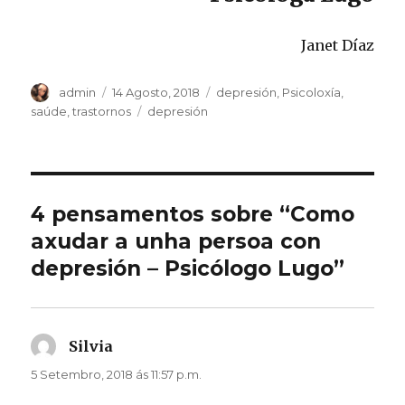
Janet Díaz
Autor
Publicado
Categorias
admin
14 Agosto, 2018
depresión
,
Psicoloxía
,
o
Etiquetas
saúde
,
trastornos
depresión
4 pensamentos sobre “Como
axudar a unha persoa con
depresión – Psicólogo Lugo”
Silvia
di:
5 Setembro, 2018 ás 11:57 p.m.