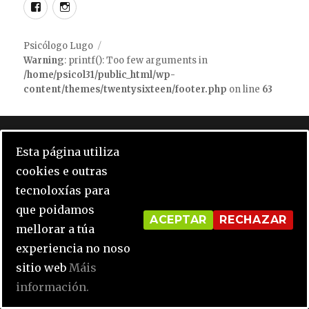
Facebook
instagram
Psicólogo Lugo
Warning
: printf(): Too few arguments in
/home/psicol31/public_html/wp-
content/themes/twentysixteen/footer.php
on line
63
Notice
: Undefined index: opcion_cookie in
Esta página utiliza
/home/psicol31/public_html/wp-
cookies e outras
content/plugins/click-datos-lopd/public/class-
tecnoloxías para
cdlopd-public.php
on line
416
que poidamos
ACEPTAR
RECHAZAR
mellorar a túa
Notice
: Undefined variable: input_porcentaje in
experiencia no noso
/home/psicol31/public_html/wp-
sitio web
Máis
content/plugins/click-datos-lopd/public/class-
información.
cdlopd-public.php
on line
484