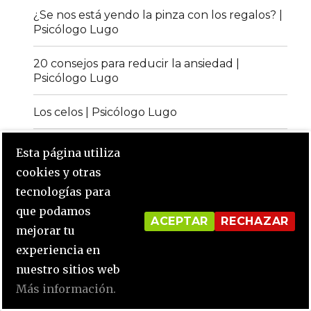
¿Se nos está yendo la pinza con los regalos? |
Psicólogo Lugo
20 consejos para reducir la ansiedad |
Psicólogo Lugo
Los celos | Psicólogo Lugo
El tamaño importa? | Psicólogo Lugo
Esta página utiliza
cookies y otras
Avisos legales
tecnologías para
que podamos
On line
ACEPTAR
RECHAZAR
mejorar tu
experiencia en
Facebook
instagram
nuestro sitios web
Más información.
Psicólogo Lugo
Funciona gracias a WordPress