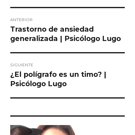
Navegación
ANTERIOR
de
Trastorno de ansiedad
Entrada
anterior:
generalizada | Psicólogo Lugo
entradas
SIGUIENTE
¿El polígrafo es un timo? |
Entrada
siguiente:
Psicólogo Lugo