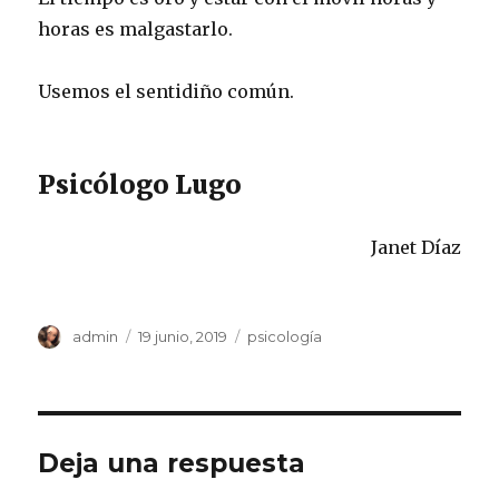
horas es malgastarlo.
Usemos el sentidiño común.
Psicólogo Lugo
Janet Díaz
Autor
Publicado
Categorías
admin
19 junio, 2019
psicología
el
Deja una respuesta