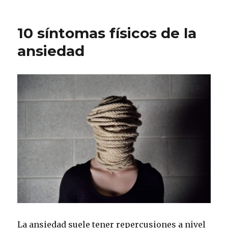
Ansiedad
por
comer
10 síntomas físicos de la
durante
la
ansiedad
cuarentena
La ansiedad suele tener repercusiones a nivel