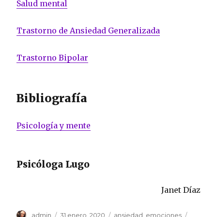
Salud mental
Trastorno de Ansiedad Generalizada
Trastorno Bipolar
Bibliografía
Psicología y mente
Psicóloga Lugo
Janet Díaz
Autor
Publicado
Categorías
admin
31 enero, 2020
ansiedad
,
emociones