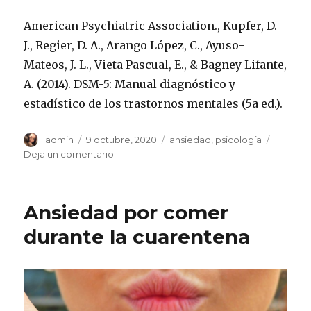
American Psychiatric Association., Kupfer, D.
J., Regier, D. A., Arango López, C., Ayuso-
Mateos, J. L., Vieta Pascual, E., & Bagney Lifante,
A. (2014). DSM-5: Manual diagnóstico y
estadístico de los trastornos mentales (5a ed.).
Autor
Publicado
Categorías
admin
9 octubre, 2020
ansiedad
,
psicología
el
en
Deja un comentario
Ataque
de
pánico
Ansiedad por comer
durante la cuarentena