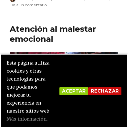
el
en
Deja un comentario
10
síntomas
físicos
Atención al malestar
de
la
emocional
ansiedad
Esta página utiliza
cookies y otras
tecnologías para
que podamos
ACEPTAR
RECHAZAR
mejorar tu
experiencia en
nuestro sitios web
Más información.