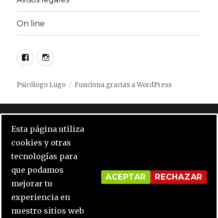
On line
Facebook
instagram
Psicólogo Lugo
Funciona gracias a WordPress
Notice
: Undefined index: opcion_cookie in
Esta página utiliza
/home/psicol31/public_html/wp-
cookies y otras
content/plugins/click-datos-lopd/public/class-
tecnologías para
cdlopd-public.php
on line
416
que podamos
ACEPTAR
RECHAZAR
mejorar tu
Notice
: Undefined variable: input_porcentaje in
experiencia en
/home/psicol31/public_html/wp-
nuestro sitios web