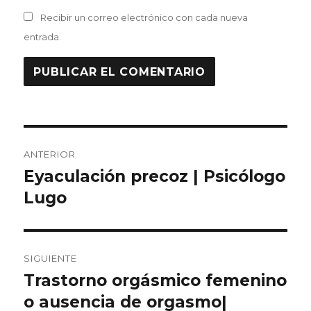
Recibir un correo electrónico con cada nueva
entrada.
Navegación
ANTERIOR
de
Eyaculación precoz | Psicólogo
Entrada
anterior:
Lugo
entradas
SIGUIENTE
Trastorno orgásmico femenino
Entrada
siguiente:
o ausencia de orgasmo|