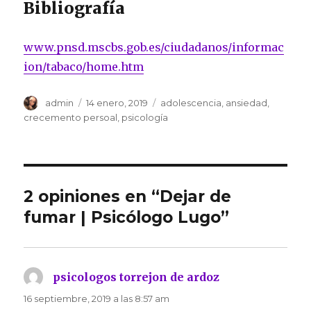
Bibliografía
www.pnsd.mscbs.gob.es/ciudadanos/informac
ion/tabaco/home.htm
Autor
Publicado
Categorías
admin
14 enero, 2019
adolescencia
,
ansiedad
,
el
crecemento persoal
,
psicología
2 opiniones en “Dejar de
fumar | Psicólogo Lugo”
psicologos torrejon de ardoz
dice:
16 septiembre, 2019 a las 8:57 am