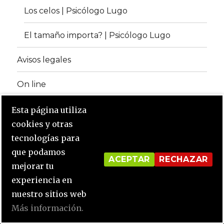
Los celos | Psicólogo Lugo
El tamaño importa? | Psicólogo Lugo
Avisos legales
On line
Esta página utiliza
Facebook
instagram
cookies y otras
tecnologías para
Psicólogo Lugo
Funciona gracias a WordPress
que podamos
ACEPTAR
RECHAZAR
mejorar tu
experiencia en
Notice
: Undefined index: opcion_cookie in
nuestro sitios web
/home/psicol31/public_html/wp-
Más información.
content/plugins/click-datos-lopd/public/class-