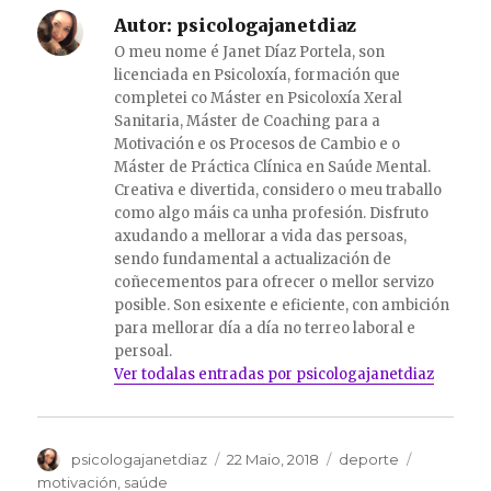
Autor:
psicologajanetdiaz
O meu nome é Janet Díaz Portela, son
licenciada en Psicoloxía, formación que
completei co Máster en Psicoloxía Xeral
Sanitaria, Máster de Coaching para a
Motivación e os Procesos de Cambio e o
Máster de Práctica Clínica en Saúde Mental.
Creativa e divertida, considero o meu traballo
como algo máis ca unha profesión. Disfruto
axudando a mellorar a vida das persoas,
sendo fundamental a actualización de
coñecementos para ofrecer o mellor servizo
posible. Son esixente e eficiente, con ambición
para mellorar día a día no terreo laboral e
persoal.
Ver todalas entradas por psicologajanetdiaz
Autor
Publicado
Categorias
Etiquetas
psicologajanetdiaz
22 Maio, 2018
deporte
o
motivación
,
saúde