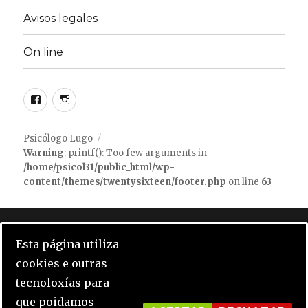
Avisos legales
On line
Facebook
instagram
Psicólogo Lugo
Warning
: printf(): Too few arguments in
/home/psicol31/public_html/wp-
content/themes/twentysixteen/footer.php
on line
63
Notice
: Undefined index: opcion_cookie in
Esta página utiliza
/home/psicol31/public_html/wp-
cookies e outras
content/plugins/click-datos-lopd/public/class-
tecnoloxías para
cdlopd-public.php
on line
416
que poidamos