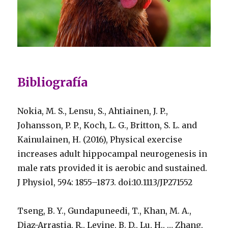
Bibliografía
Nokia, M. S., Lensu, S., Ahtiainen, J. P.,
Johansson, P. P., Koch, L. G., Britton, S. L. and
Kainulainen, H. (2016), Physical exercise
increases adult hippocampal neurogenesis in
male rats provided it is aerobic and sustained.
J Physiol, 594: 1855–1873. doi:10.1113/JP271552
Tseng, B. Y., Gundapuneedi, T., Khan, M. A.,
Diaz-Arrastia, R., Levine, B. D., Lu, H., … Zhang,