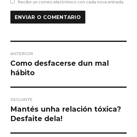
Recibir un correo electrónico con cada nova entrada.
Navegación
ANTERIOR
de
Como desfacerse dun mal
Artigo
anterior:
hábito
entradas
SEGUINTE
Mantés unha relación tóxica?
Artigo
Seguinte:
Desfaite dela!