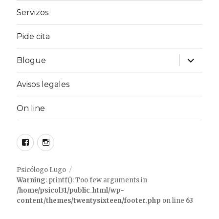
Servizos
Pide cita
expandir
Blogue
menú
fillo
Avisos legales
On line
Facebook
instagram
Psicólogo Lugo
Warning
: printf(): Too few arguments in
/home/psicol31/public_html/wp-
content/themes/twentysixteen/footer.php
on line
63