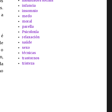
habilidades sociais
os
infancia
s.
insomnio
 a
medo
moral
parella
Psicoloxía
 é
relaxación
saúde
le
sexo
 o
técnicas
n,
trastornos
tristeza
da
no