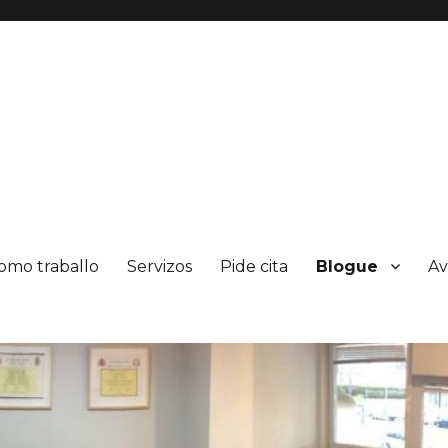
omo traballo
Servizos
Pide cita
Blogue
Av