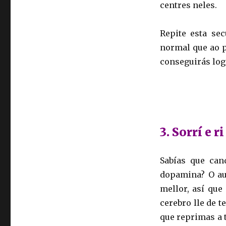
centres neles.
Repite esta sec
normal que ao p
conseguirás log
3. Sorrí e ri
Sabías que can
dopamina? O au
mellor, así que
cerebro lle de t
que reprimas a t