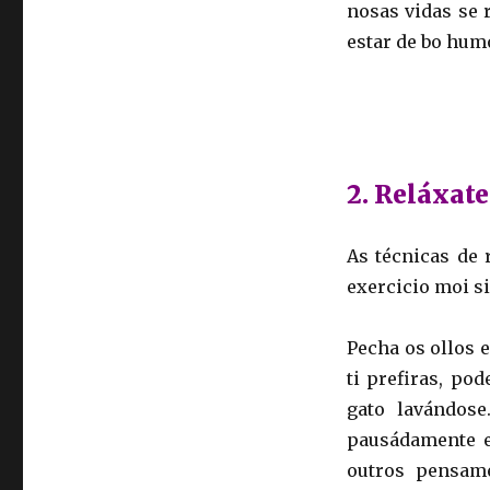
nosas vidas se 
estar de bo humo
2. Reláxate
As técnicas de 
exercicio moi s
Pecha os ollos e
ti prefiras, po
gato lavándose
pausádamente e
outros pensam