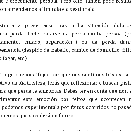
de e crecemento persoal. Pero ollo, tamén pode result
on aprendemos a limitala e a xestionala.
ostuma a presentarse tras unha situación doloro
nha perda. Pode tratarse da perda dunha persoa (p
ciamento, enfado, separación…) ou da perda dun
eriencia (despido de traballo, cambio de domicilio, fill
fogar, etc.).
 algo que xustifique por que nos sentimos tristes, se 
ivo da túa tristeza, terás que reflexionar e buscar pist
n a que perda te enfrontas. Debes ter en conta que non 
imentar esta emoción por feitos que acontecen 
 podemos experimentala por feitos ocorridos no pasa
oñemos que sucederá no futuro.