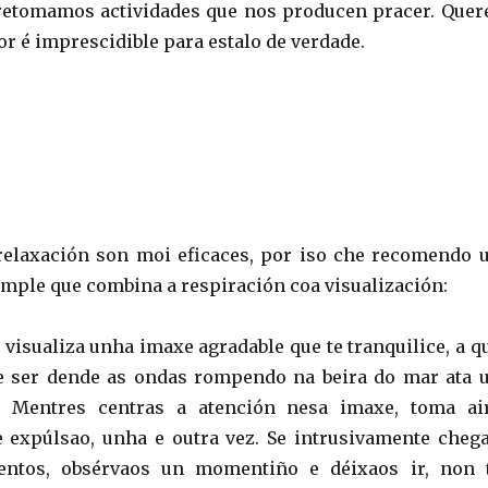
retomamos actividades que nos producen pracer. Quer
r é imprescidible para estalo de verdade.
relaxación son moi eficaces, por iso che recomendo 
imple que combina a respiración coa visualización:
 visualiza unha imaxe agradable que te tranquilice, a q
de ser dende as ondas rompendo na beira do mar ata 
. Mentres centras a atención nesa imaxe, toma ai
 expúlsao, unha e outra vez. Se intrusivamente cheg
entos, obsérvaos un momentiño e déixaos ir, non 