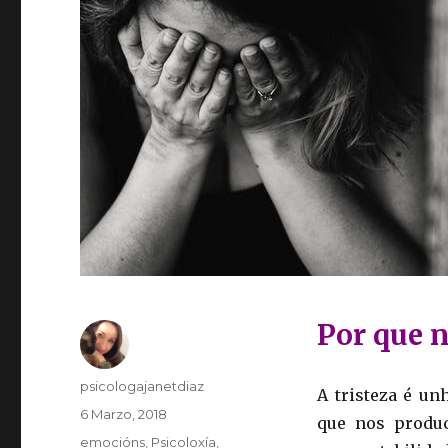
Por que n
Autor
psicologajanetdiaz
A tristeza é un
Publicado
6 Marzo, 2018
que nos produc
o
Categorias
emocións
,
Psicoloxía
,