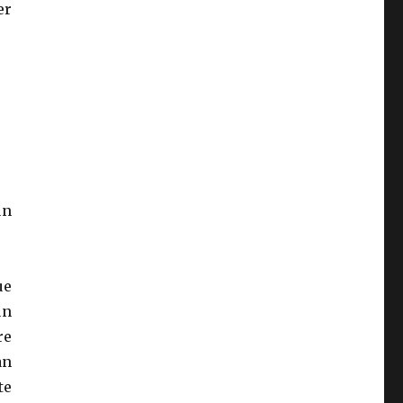
er
un
ue
un
re
an
te