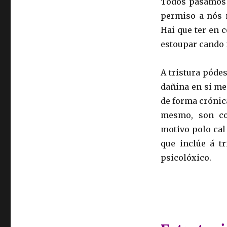
Todos pasamos 
permiso a nós 
Hai que ter en 
estoupar cando 
A tristura pódes
dañina en si me
de forma crónic
mesmo, son co
motivo polo cal
que inclúe á tr
psicolóxico.