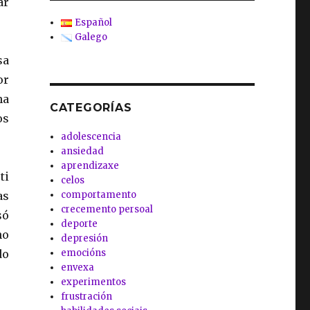
ar
Español
Galego
sa
or
ha
CATEGORÍAS
os
adolescencia
ansiedad
aprendizaxe
ti
celos
comportamento
as
crecemento persoal
só
deporte
no
depresión
emocións
do
envexa
experimentos
frustración