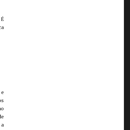
 É
ca
 e
os
ao
de
 a