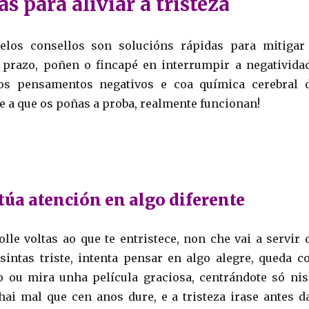
as para aliviar a tristeza
xelos consellos son solucións rápidas para mitigar
o prazo, poñen o fincapé en interrumpir a negativida
os pensamentos negativos e coa química cerebral 
te a que os poñas a proba, realmente funcionan!
 túa atención en algo diferente
lle voltas ao que te entristece, non che vai a servir 
sintas triste, intenta pensar en algo alegre, queda c
o ou mira unha película graciosa, centrándote só nis
ai mal que cen anos dure, e a tristeza irase antes d