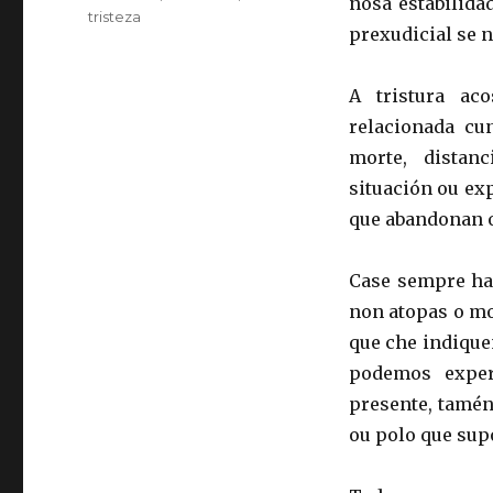
nosa estabilida
tristeza
prexudicial se n
A tristura ac
relacionada cu
morte, distan
situación ou exp
que abandonan o 
Case sempre hai
non atopas o mot
que che indique
podemos exper
presente, tamén
ou polo que sup