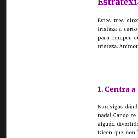
Estratexi
Estes tres sin
tristeza a curt
para romper c
tristeza. Anímo
1. Centra a
Non sigas dándo
nada! Cando te 
alguén divertid
Dicen que non h