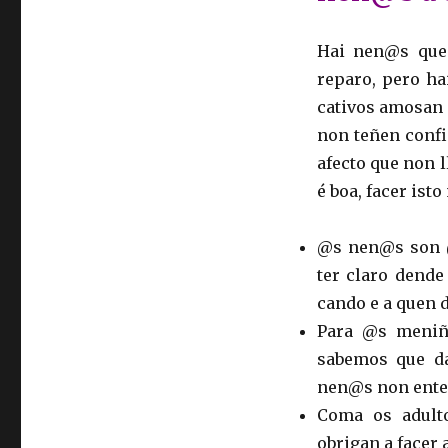
Hai nen@s que 
reparo, pero ha
cativos amosan 
non teñen confi
afecto que non l
é boa, facer ist
@s nen@s son @
ter claro dend
cando e a quen 
Para @s meniñ
sabemos que da
nen@s non enten
Coma os adult
obrigan a facer 