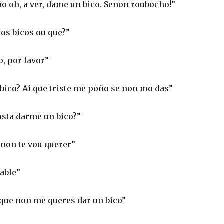
o oh, a ver, dame un bico. Senon roubocho!”
os bicos ou que?”
, por favor”
bico? Ai que triste me poño se non mo das”
osta darme un bico?”
non te vou querer”
able”
 que non me queres dar un bico”