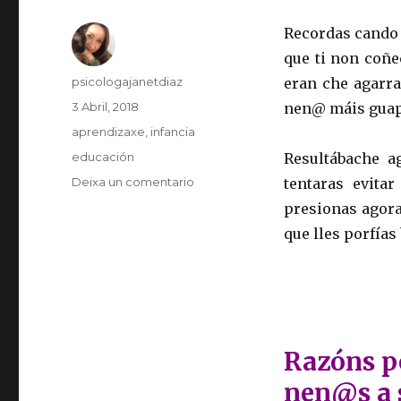
Recordas cando 
que ti non coñe
Autor
psicologajanetdiaz
eran che agarra
Publicado
3 Abril, 2018
nen@ máis guap
o
Categorias
aprendizaxe
,
infancia
Etiquetas
educación
Resultábache a
en
Deixa un comentario
tentaras evita
Non
presionas agora
obrigues
que lles porfía
aos
teus
fillos
a
dar
bicos
Razóns p
nen@s a 