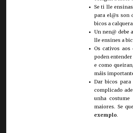
Se ti lle ensin
para el@s son 
bicos a calquera
Un nen@ debe 
lle ensines a bi
Os cativos aos 
poden entender
e como queiran,
máis importante
Dar bicos para
complicado ade
unha costume 
maiores. Se que
exemplo
.