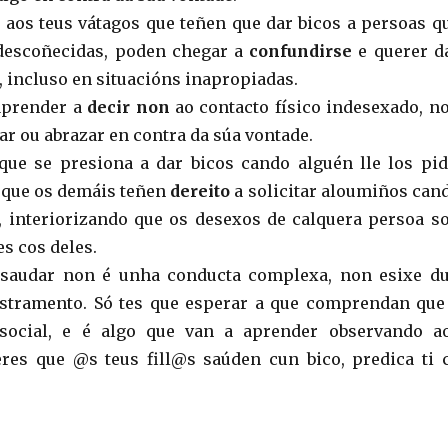
as aos teus vátagos que teñen que dar bicos a persoas q
descoñecidas, poden chegar a
confundirse
e querer d
, incluso en situacións inapropiadas.
aprender a
decir non
ao contacto físico indesexado, n
car ou abrazar en contra da súa vontade.
que se presiona a dar bicos cando alguén lle los pid
 que os demáis teñen
dereito
a solicitar aloumiños can
 interiorizando que os desexos de calquera persoa s
s cos deles.
 saudar non é unha conducta complexa, non esixe d
stramento. Só tes que esperar a que comprendan que
social, e é algo que van a aprender observando a
res que @s teus fill@s saúden cun bico, predica ti 