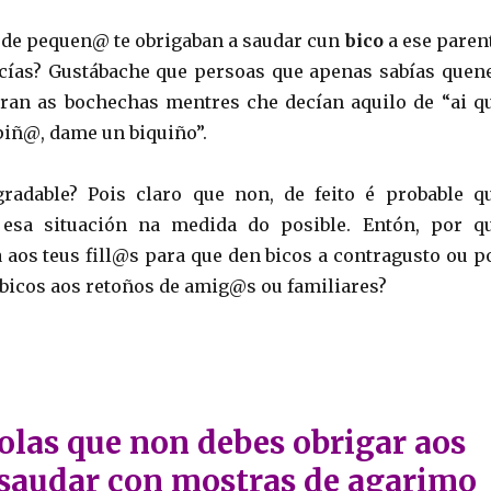
de pequen@ te obrigaban a saudar cun
bico
a ese paren
cías? Gustábache que persoas que apenas sabías quen
ran as bochechas mentres che decían aquilo de “ai q
iñ@, dame un biquiño”.
gradable? Pois claro que non, de feito é probable q
r esa situación na medida do posible. Entón, por q
 aos teus fill@s para que den bicos a contragusto ou p
s bicos aos retoños de amig@s ou familiares?
olas que non debes obrigar aos
saudar con mostras de agarimo