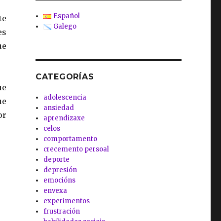
Español
te
Galego
es
ue
CATEGORÍAS
ue
adolescencia
ue
ansiedad
or
aprendizaxe
celos
comportamento
crecemento persoal
deporte
depresión
emocións
envexa
experimentos
frustración