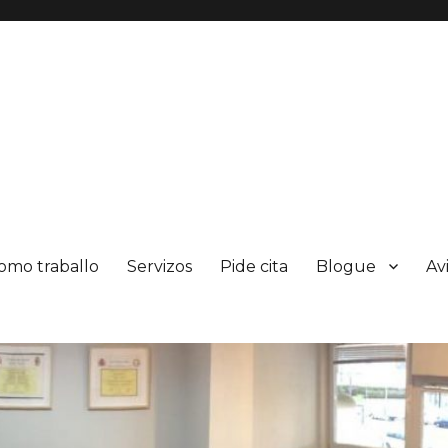
omo traballo
Servizos
Pide cita
Blogue
Av