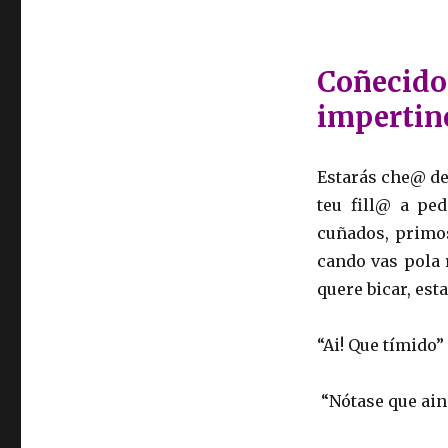
Coñecido
impertin
Estarás che@ de
teu fill@ a pe
cuñados, primos
cando vas pola r
quere bicar, est
“Ai! Que tímido”
“Nótase que ain