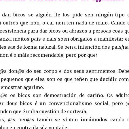
dan bicos se alguén lle los pide sen ningún tipo 
i outros que non, o cal non ten nada de malo. Cando 
resistencia para dar bicos ou abrazos a persoas coas q
anza, moitos pais e nais soen obrigalos a manifestar e
les sae de forma natural. Se ben a intención dos pais/na
o non é o máis recomendable, pero por que?
s don@s do seu corpo e dos seus sentimentos. Deb
e pequenos que eles son os que teñen que
decidir
com
demostrar agarimo.
@s os bicos son demostración de
cariño
. Os adult
r dous bicos é un convencionalismo social, pero 
den que é unha cuestión de cortesía.
os, @s nen@s tamén se sinten
incómodos
cando 
algo en contra da súa vontade.