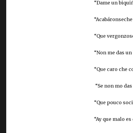
“Dame un biquiñ
“Acabáronseche 
“Que vergonzoso
“Non me das un 
“Que caro che c
“Se non mo das 
“Que pouco soci
“Ay que malo es