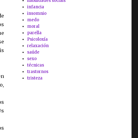
habilidades sociais
infancia
insomnio
de
medo
os
moral
ue
parella
Psicoloxía
se
relaxación
is
saúde
sexo
técnicas
trastornos
en
tristeza
o,
os
@s
os